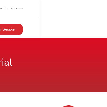
ual
Contáctanos
iar Sesión
ial