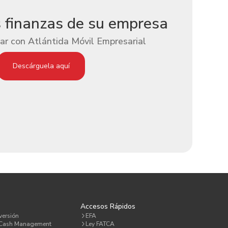
s finanzas de su empresa
ar con Atlántida Móvil Empresarial
Descárguela aquí
a
Accesos Rápidos
versión
EFA
 Cash Management
Ley FATCA