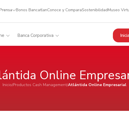
 Prensa
Bonos Bancatlan
Conoce y Compara
Sostenibilidad
Museo Virt
Inic
me
Banca Corporativa
lántida Online Empresar
Inicio
Productos Cash Management
Atlántida Online Empresarial