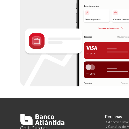
Personas
Ahorro e Inve
Canales de A
Call Center