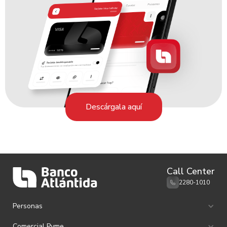
Descárgala aquí
Call Center
2280-1010
Personas
Ahorro e Inversión
Comercial Pyme