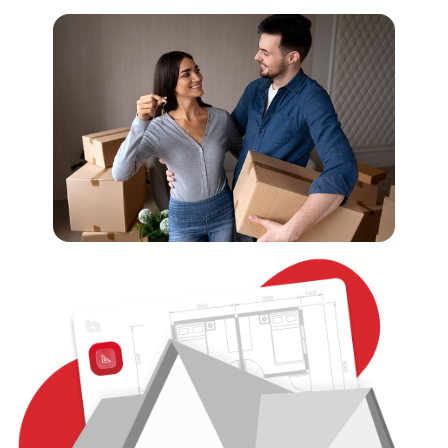
Completar Solicitud Única de Productos.
Fotocopia de la DNI y RTN numérico de el o los
solicitantes.
Constancia de trabajo con deducciones con un año de
antigüedad.
Estado de cuenta bancario.
Apertura de Cuenta de Ahorro o Cheque (en caso de no
ser cliente).
Constancia de no poseer bienes inmuebles (Fondos
BANHPROVI).