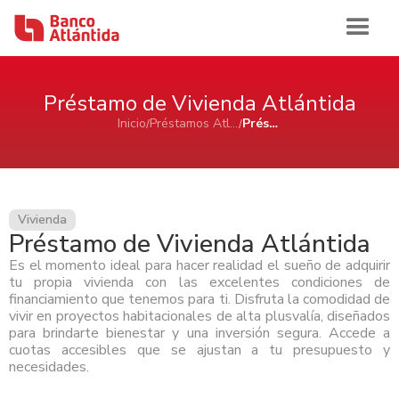
Iniciar sesión
Préstamo de Vivienda Atlántida
Inicio
Préstamos Atlántida
Préstamo de Vivienda Atlántida
Inicio
Banca de Personas
Vivienda
Préstamo de Vivienda Atlántida
Ahorro e Inversión
Banca Comercial Pyme
Es el momento ideal para hacer realidad el sueño de adquirir
Cuentas de Ahorros Atlántida
tu propia vivienda con las excelentes condiciones de
Tarjetas
Ahorro e Inversión
Cuenta de Cheques Atlántida
financiamiento que tenemos para ti. Disfruta la comodidad de
Banca Corporativa
Certificados de Depósitos Atlántida
vivir en proyectos habitacionales de alta plusvalía, diseñados
Tarjetas de Crédito Atlántida
Cuenta de Ahorro Atlántida Pyme
AFP Atlántida
para brindarte bienestar y una inversión segura. Accede a
Préstamos
Tarjetas de Crédito
Tarjetas de Débito Atlántida
Ahorro e Inversión
Cuenta de Cheque Atlántida Pyme
Ver Ahorro e Inversión
Quiénes Somos
cuotas accesibles que se ajustan a tu presupuesto y
Certificado de Depósito Atlántida Pyme
necesidades.
Préstamo Personal Atlántida
Aliadas Atlántida
Cuenta de Ahorro
Historia
Canales de Atención
Productos Cash Management
Préstamo de Vivienda Atlántida
Tarjetas de Crédito
Impulso Empresarial Atlántida
Cuenta de Cheques
Sala de Prensa
Reconocimientos