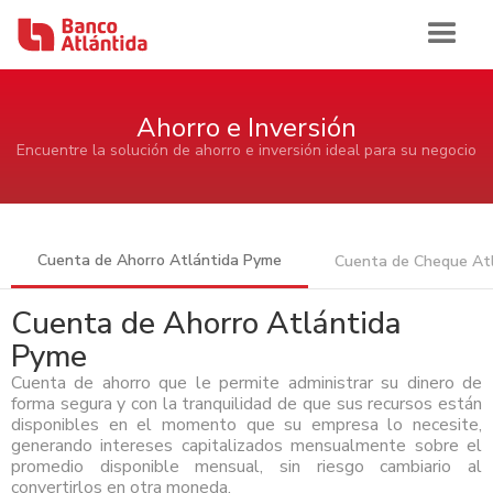
Iniciar sesión
Ahorro e Inversión
Encuentre la solución de ahorro e inversión ideal para su negocio
Inicio
Banca de Personas
Cuenta de Ahorro Atlántida Pyme
Cuenta de Cheque At
Ahorro e Inversión
Cuenta de Ahorro Atlántida
Banca Comercial Pyme
Cuentas de Ahorros Atlántida
Pyme
Tarjetas
Ahorro e Inversión
Cuenta de Cheques Atlántida
Banca Corporativa
Cuenta de ahorro que le permite administrar su dinero de
Certificados de Depósitos Atlántida
Tarjetas de Crédito Atlántida
Cuenta de Ahorro Atlántida Pyme
forma segura y con la tranquilidad de que sus recursos están
AFP Atlántida
Préstamos
Tarjetas de Crédito
Tarjetas de Débito Atlántida
Ahorro e Inversión
Cuenta de Cheque Atlántida Pyme
disponibles en el momento que su empresa lo necesite,
Ver Ahorro e Inversión
Quiénes Somos
Certificado de Depósito Atlántida Pyme
generando intereses capitalizados mensualmente sobre el
Préstamo Personal Atlántida
Aliadas Atlántida
Cuenta de Ahorro
Historia
promedio disponible mensual, sin riesgo cambiario al
Canales de Atención
Productos Cash Management
Préstamo de Vivienda Atlántida
Tarjetas de Crédito
Impulso Empresarial Atlántida
Cuenta de Cheques
Sala de Prensa
Reconocimientos
convertirlos en otra moneda.