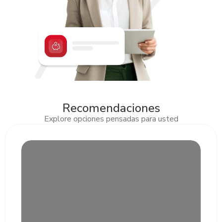
Presentar Documento Nacional de Identificación
(DNI)
original del representante legal, firmas autorizadas
y socios, cuando corresponda.
Completar y firmar
los formularios por parte del
representante legal.
Proporcionar el RTN
numérico de la empresa y del
representante legal.
Recomendaciones
Explore opciones pensadas para usted
Slide 2 of 3.