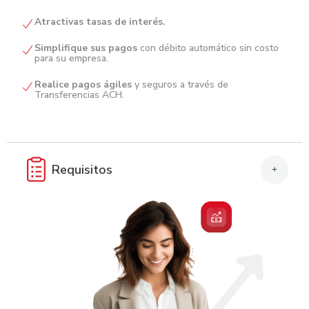
Atractivas tasas de interés.
Simplifique sus pagos
con débito automático sin costo
para su empresa.
Realice pagos ágiles
y seguros a través de
Transferencias ACH.
Requisitos
+
Presentar original y copia
de la Escritura de
Constitución de la Sociedad y sus modificaciones, si
aplica.
Enunciar el listado de socios y de la junta directiva
(si aplica), detallando:
– Nombre, Documento Nacional
de Identificación, teléfono, nacionalidad, fecha de
nacimiento y porcentaje de acciones.