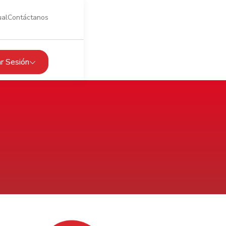
ual
Contáctanos
iar Sesión