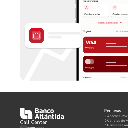
Personas
Ahorro e Inve
Canales de A
Call Center
Remesas Fam