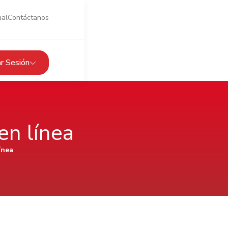
ual
Contáctanos
iar Sesión
en línea
ínea