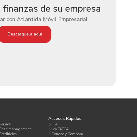
s finanzas de su empresa
ar con Atlántida Móvil Empresarial
Descárguela aquí
a
Accesos Rápidos
versión
EFA
 Cash Management
Ley FATCA
rediticios
Conoce y Compara