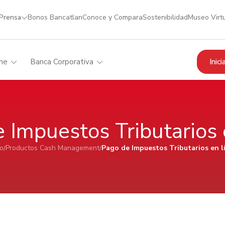
 Prensa
Bonos Bancatlan
Conoce y Compara
Sostenibilidad
Museo Virt
Inic
me
Banca Corporativa
 Impuestos Tributarios 
io
Productos Cash Management
Pago de Impuestos Tributarios en l