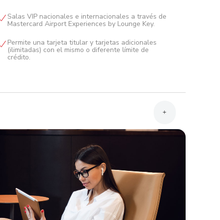
Salas VIP nacionales e internacionales a través de
Mastercard Airport Experiences by Lounge Key.
Permite una tarjeta titular y tarjetas adicionales
(ilimitadas) con el mismo o diferente límite de
crédito.
+
Presentar la información financiera de la empresa.
Registro Tributario Nacional de la empresa (RTN).