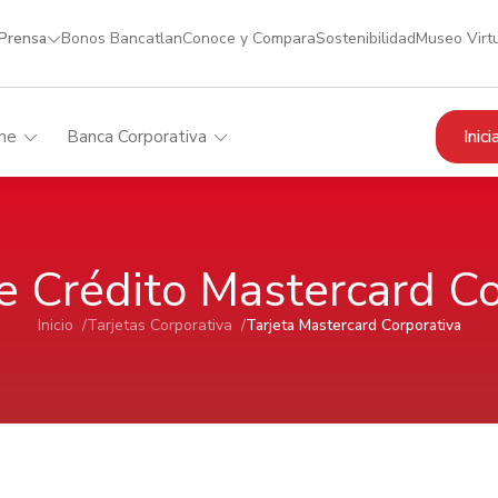
 Prensa
Bonos Bancatlan
Conoce y Compara
Sostenibilidad
Museo Virt
Inic
me
Banca Corporativa
de Crédito Mastercard Co
Inicio /
Tarjetas Corporativa /
Tarjeta Mastercard Corporativa