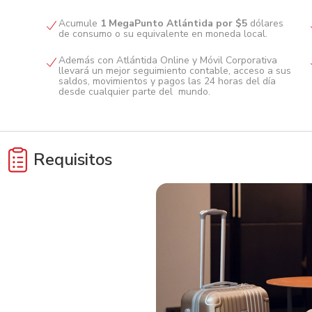
Acumule
1 MegaPunto Atlántida por $5
dólares
de consumo o su equivalente en moneda local.
Además con Atlántida Online y Móvil Corporativa
llevará un mejor seguimiento contable, acceso a sus
saldos, movimientos y pagos las 24 horas del día
desde cualquier parte del mundo.
Acumule hasta
280,000 MegaPuntos
al año.
Requisitos
Completar la Solicitud de Emisión de Tarjeta de Crédito
Corporativa con firma y sello de la empresa.
Copia del Documento Nacional de Identificación (DNI) y
Registro Tributario Nacional (RTN) del representante
legal.
Otros documentos según solicitud del banco.