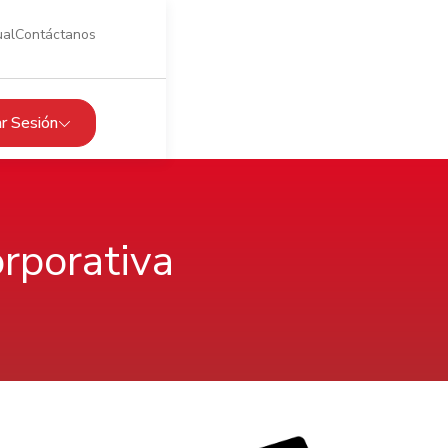
ual
Contáctanos
iar Sesión
rporativa