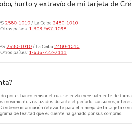
bo, hurto y extravío de mi tarjeta de Cré
PS
2580-1010
/ La Ceiba
2480-1010
Otros países:
1-303-967-1098
SPS
2580-1010
/ La Ceiba
2480-1010
Otros países:
1-636-722-7111
nta?
do por el banco emisor el cual se envía mensualmente de forma fí
los movimientos realizados durante el período: consumos, interese
. Contiene información relevante para el manejo de la tarjeta co
grama de lealtad que el cliente ha ganado por sus compras.