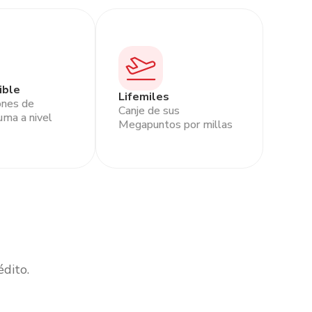
ible
Lifemiles
ones de
Canje de sus
uma a nivel
Megapuntos por millas
édito.