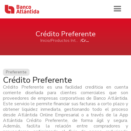
Iniciar sesión
Crédito Preferente
Inicio
Productos Internacionales
Crédito Preferente
Inicio
Banca de Personas
Preferente
Crédito Preferente
Ahorro e Inversión
Banca Comercial Pyme
Crédito Preferente es una facilidad crediticia en cuenta
Cuentas de Ahorros Atlántida
corriente diseñada para clientes comerciales que son
Tarjetas
Ahorro e Inversión
Cuenta de Cheques Atlántida
proveedores de empresas corporativas de Banco Atlántida.
Banca Corporativa
Certificados de Depósitos Atlántida
Este servicio le permite financiar sus facturas a corto plazo y
Tarjetas de Crédito Atlántida
Cuenta de Ahorro Atlántida Pyme
AFP Atlántida
obtener liquidez inmediata, gestionando todo el proceso
Préstamos
Tarjetas de Crédito
Tarjetas de Débito Atlántida
Ahorro e Inversión
Cuenta de Cheque Atlántida Pyme
Ver Ahorro e Inversión
Quiénes Somos
desde Atlántida Online Empresarial o a través de la App
Certificado de Depósito Atlántida Pyme
Atlántida Crédito Preferente, de forma ágil y segura.
Préstamo Personal Atlántida
Aliadas Atlántida
Cuenta de Ahorro
Historia
Además, facilita la relación entre compradores y
Canales de Atención
Productos Cash Management
Préstamo de Vivienda Atlántida
Tarjetas de Crédito
Impulso Empresarial Atlántida
Cuenta de Cheques
Sala de Prensa
Reconocimientos