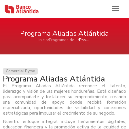
Iniciar sesión
Programa Aliadas Atlántida
Inicio
Programas de apoyo para emprendedores
Programa Aliadas Atlántida
Inicio
Banca de Personas
Comercial Pyme
Programa Aliadas Atlántida
Ahorro e Inversión
Banca Comercial Pyme
El Programa Aliadas Atlántida reconoce el talento,
Cuentas de Ahorros Atlántida
liderazgo y visión de las mujeres hondureñas. Está diseñado
Tarjetas
Ahorro e Inversión
Cuenta de Cheques Atlántida
para acompañarle y fortalecer su emprendimiento, creando
Banca Corporativa
Certificados de Depósitos Atlántida
una comunidad de apoyo donde recibirá formación
Tarjetas de Crédito Atlántida
Cuenta de Ahorro Atlántida Pyme
AFP Atlántida
especializada, oportunidades de visibilidad y conexiones
Préstamos
Tarjetas de Crédito
Tarjetas de Débito Atlántida
Ahorro e Inversión
Cuenta de Cheque Atlántida Pyme
Ver Ahorro e Inversión
Quiénes Somos
estratégicas para impulsar el crecimiento de su negocio.
Certificado de Depósito Atlántida Pyme
Préstamo Personal Atlántida
Aliadas Atlántida
Cuenta de Ahorro
Nuestro enfoque integral incluye herramientas digitales,
Historia
Canales de Atención
Productos Cash Management
Préstamo de Vivienda Atlántida
Tarjetas de Crédito
Impulso Empresarial Atlántida
Cuenta de Cheques
Sala de Prensa
educación financiera y la promoción activa de la equidad de
Reconocimientos