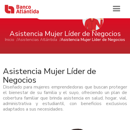
Asistencia Mujer Líder de Negocios
Iniciar sesión
Inicio /
Asistencias Atlántida /
Asistencia Mujer Líder de Negocios
Inicio
Banca de Personas
Asistencia Mujer Líder de
Negocios
Ahorro e Inversión
Banca Comercial Pyme
Diseñado para mujeres emprendedoras que buscan proteger
Cuentas de Ahorros Atlántida
el bienestar de su familia y el suyo, ofreciendo un plan de
Tarjetas
Ahorro e Inversión
Cuenta de Cheques Atlántida
cobertura familiar que brinda asistencia en salud, hogar, vial,
Banca Corporativa
Certificados de Depósitos Atlántida
administrativa y estudiantil, con beneficios exclusivos
Tarjetas de Crédito Atlántida
Cuenta de Ahorro Atlántida Pyme
AFP Atlántida
adaptados a sus necesidades.
Préstamos
Tarjetas de Crédito
Tarjetas de Débito Atlántida
Ahorro e Inversión
Cuenta de Cheque Atlántida Pyme
Ver Ahorro e Inversión
Quiénes Somos
Certificado de Depósito Atlántida Pyme
Préstamo Personal Atlántida
Aliadas Atlántida
Cuenta de Ahorro
Historia
Canales de Atención
Productos Cash Management
Préstamo de Vivienda Atlántida
Tarjetas de Crédito
Impulso Empresarial Atlántida
Cuenta de Cheques
Sala de Prensa
Reconocimientos