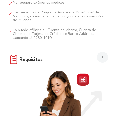
No requiere exámenes médicos.
Los Servicios de Programa Asistencia Mujer Líder de
Negocios, cubren al afiliado, conyugue e hijos menores
de 25 años.
Lo puede afiliar a su Cuenta de Ahorro, Cuenta de
Cheques o Tarjeta de Crédito de Banco Atlántida
llamando al 2280-1010.
+
Requisitos
Edad de 18 a 64 años.
Hondureños: Originales y fotocopias del Documento
Nacional de Identificación (DNI).
Extranjeros: Originales y fotocopias de carnet de
residencia o pasaporte.
Con débito automático de una Cuenta de Ahorro,
cheques o Tarjeta de Crédito Activa.