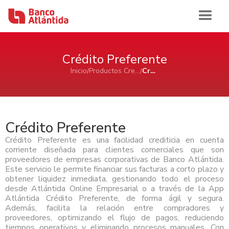
Iniciar sesión
Crédito Preferente
Inicio
Productos Crediticios
Crédito Preferente
Inicio
Banca de Personas
Crédito Preferente
Crédito Preferente es una facilidad crediticia en cuenta
Ahorro e Inversión
Banca Comercial Pyme
corriente diseñada para clientes comerciales que son
proveedores de empresas corporativas de Banco Atlántida.
Cuentas de Ahorros Atlántida
Este servicio le permite financiar sus facturas a corto plazo y
Tarjetas
Ahorro e Inversión
Cuenta de Cheques Atlántida
Banca Corporativa
obtener liquidez inmediata, gestionando todo el proceso
Certificados de Depósitos Atlántida
Tarjetas de Crédito Atlántida
Cuenta de Ahorro Atlántida Pyme
desde Atlántida Online Empresarial o a través de la App
AFP Atlántida
Préstamos
Tarjetas de Crédito
Tarjetas de Débito Atlántida
Ahorro e Inversión
Cuenta de Cheque Atlántida Pyme
Ver Ahorro e Inversión
Atlántida Crédito Preferente, de forma ágil y segura.
Quiénes Somos
Certificado de Depósito Atlántida Pyme
Además, facilita la relación entre compradores y
Préstamo Personal Atlántida
Aliadas Atlántida
Cuenta de Ahorro
Historia
proveedores, optimizando el flujo de pagos, reduciendo
Canales de Atención
Productos Cash Management
Préstamo de Vivienda Atlántida
Tarjetas de Crédito
Impulso Empresarial Atlántida
Cuenta de Cheques
Sala de Prensa
Reconocimientos
tiempos operativos y eliminando procesos manuales. Con