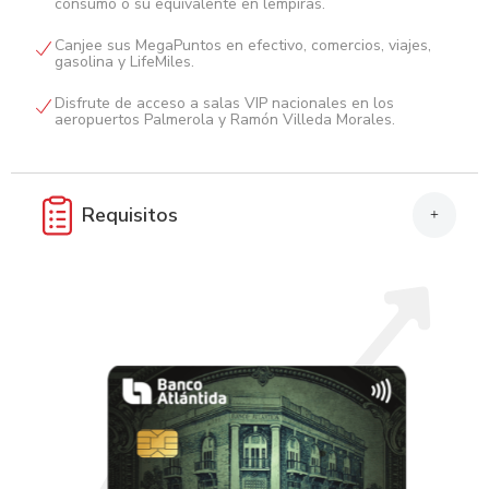
consumo o su equivalente en lempiras.
Canjee sus MegaPuntos en efectivo, comercios, viajes,
gasolina y LifeMiles.
Disfrute de acceso a salas VIP nacionales en los
aeropuertos Palmerola y Ramón Villeda Morales.
Requisitos
+
Completar la Solicitud de Emisión de Tarjeta de Crédito Visa
Empresarial (TC Visa Empresarial), con firma y sello de la
empresa.
Presentar la información financiera de la empresa.
Copia del Documento Nacional de Identidad (DNI) y del
Registro Tributario Nacional (RTN) del representante legal.
Presentar el Registro Tributario Nacional (RTN) de la
empresa.