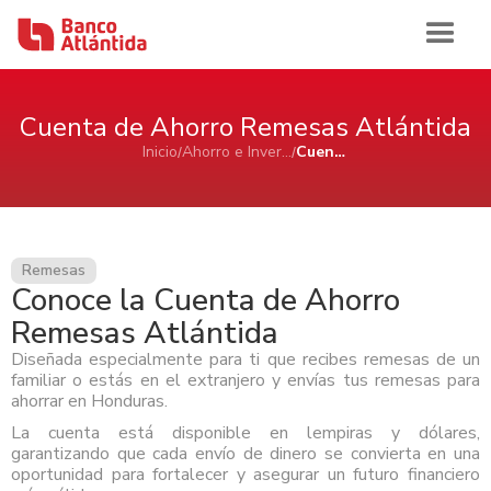
Cuenta de Ahorro Remesas Atlántida
Iniciar sesión
Inicio
Ahorro e Inversión
Cuenta de Ahorro Remesas Atlántida
Inicio
Banca de Personas
Remesas
Conoce la Cuenta de Ahorro
Ahorro e Inversión
Banca Comercial Pyme
Remesas Atlántida
Cuentas de Ahorros Atlántida
Diseñada especialmente para ti que recibes remesas de un
Tarjetas
Ahorro e Inversión
Cuenta de Cheques Atlántida
Banca Corporativa
familiar o estás en el extranjero y envías tus remesas para
Certificados de Depósitos Atlántida
Tarjetas de Crédito Atlántida
ahorrar en Honduras.
Cuenta de Ahorro Atlántida Pyme
AFP Atlántida
Préstamos
Tarjetas de Crédito
Tarjetas de Débito Atlántida
Ahorro e Inversión
Cuenta de Cheque Atlántida Pyme
Ver Ahorro e Inversión
Quiénes Somos
La cuenta está disponible en lempiras y dólares,
Certificado de Depósito Atlántida Pyme
garantizando que cada envío de dinero se convierta en una
Préstamo Personal Atlántida
Aliadas Atlántida
Cuenta de Ahorro
Historia
Canales de Atención
Productos Cash Management
oportunidad para fortalecer y asegurar un futuro financiero
Préstamo de Vivienda Atlántida
Tarjetas de Crédito
Impulso Empresarial Atlántida
Cuenta de Cheques
Sala de Prensa
Reconocimientos