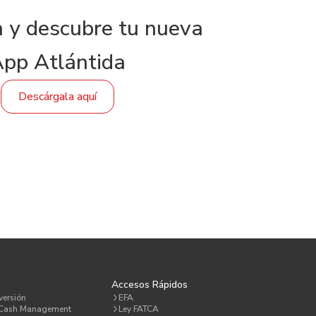
 y descubre tu nueva
pp Atlántida
Descárgala aquí
a
Accesos Rápidos
versión
EFA
 Cash Management
Ley FATCA