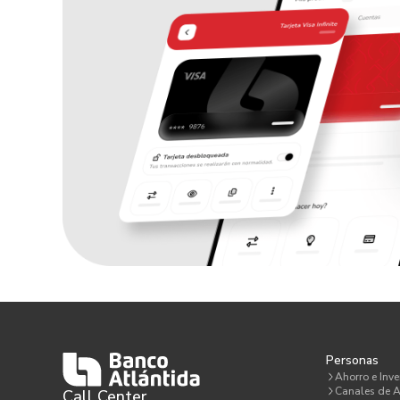
Personas
Ahorro e Inve
Canales de A
Call Center