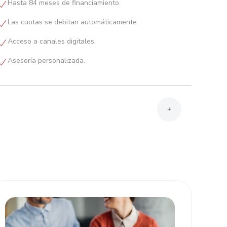
Hasta 84 meses de financiamiento.
Las cuotas se debitan automáticamente.
Acceso a canales digitales.
Asesoría personalizada.
+
Asalariado
Constancia de trabajo en papel membretado (cargo,
deducciones y antigüedad mínima 1 año).
Profesionales independientes o comerciantes
individuales
Estados financieros de los últimos dos años o
declaración jurada de impuestos.