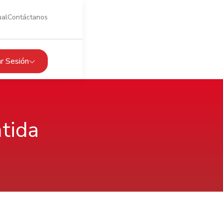
ual
Contáctanos
iar Sesión
tida