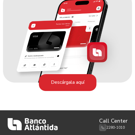
Descárgala aquí
Call Center
2280-1010