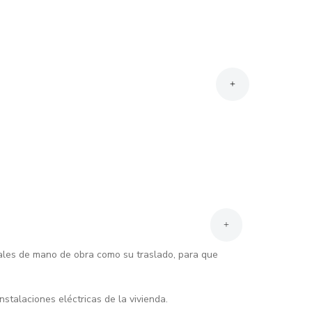
+
Hondureños: Originales y fotocopias del Documento
Nacional de Identificación (DNI).
Con debito automático de tu Cuenta de Ahorro,
cheques o Tarjeta de Crédito Activa
+
riales de mano de obra como su traslado, para que
nstalaciones eléctricas de la vivienda.