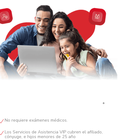
+
No requiere exámenes médicos.
Los Servicios de Asistencia VIP cubren el afiliado,
cónyuge, e hijos menores de 25 año