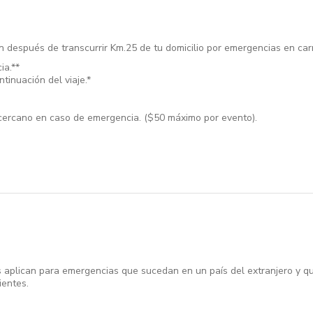
n después de transcurrir Km.25 de tu domicilio por emergencias en carre
ia.**
tinuación del viaje.*
cercano en caso de emergencia. ($50 máximo por evento).
s aplican para emergencias que sucedan en un país del extranjero y qu
ientes.