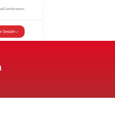
ual
Contáctanos
iar Sesión
a