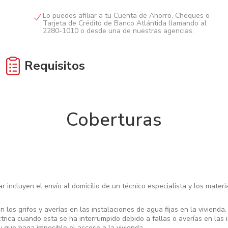
Lo puedes afiliar a tu Cuenta de Ahorro, Cheques o
Tarjeta de Crédito de Banco Atlántida llamando al
2280-1010 o desde una de nuestras agencias.
Requisitos
Edad de 18 a 64 años.
Coberturas
Extranjeros: Originales y fotocopias de carnet de
residencia o pasaporte.
r incluyen el envío al domicilio de un técnico especialista y los mate
 los grifos y averías en las instalaciones de agua fijas en la vivienda.
trica cuando esta se ha interrumpido debido a fallas o averías en las i
 y que haga imposible el acceso a la vivienda.