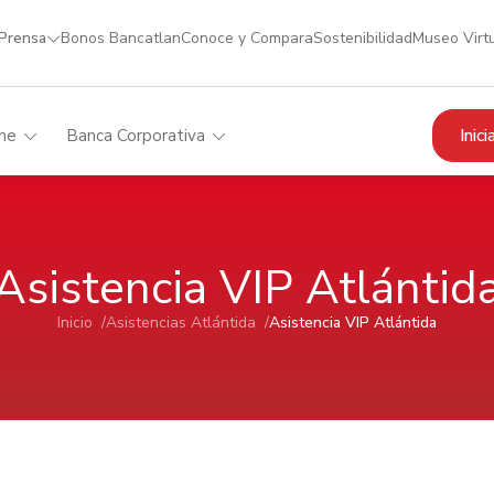
 Prensa
Bonos Bancatlan
Conoce y Compara
Sostenibilidad
Museo Virt
Inic
me
Banca Corporativa
Asistencia VIP Atlántid
Inicio /
Asistencias Atlántida /
Asistencia VIP Atlántida