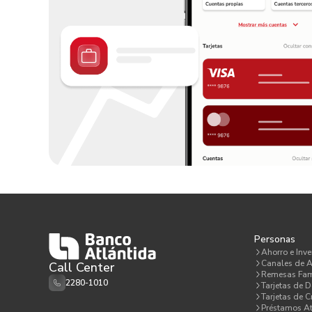
Personas
Ahorro e Inve
Canales de A
Call Center
Remesas Fam
2280-1010
Tarjetas de D
Tarjetas de C
Préstamos At