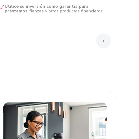
Utilice su inversión como garantía para
préstamos
, fianzas y otros productos financieros.
+
Presente el Documento Nacional de
Identificación,
pasaporte o carne de residente del
representante y socios según corresponda.
Complete los formularios PEPS o FATCA cuando
apliquen, cumpliendo la normativa vigente.