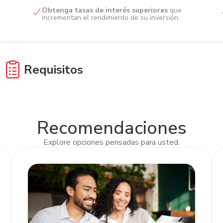
Obtenga tasas de interés superiores
que
incrementan el rendimiento de su inversión.
Requisitos
Presente la escritura
de constitución de
comerciante individual.
Recomendaciones
Presente la escritura
de constitución de la sociedad
registrada en el Registro de la Propiedad.
Explore opciones pensadas para usted.
Proporcione el RTN numérico
de la empresa y del
representante legal.