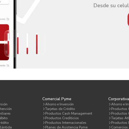
Desde su celul
Comercial Pyme
Corporativ
rsión
Ahorro e Inversión
Ahorro e In
tención
Tarjetas de Crédito
Productos
iliares
Productos Cash Management
Productos C
ébito
Productos Crediticios
Tarjetas At
rédito
Productos Internacionales
Productos 
lántida
Planes de Asistencia Pyme
Comercios 