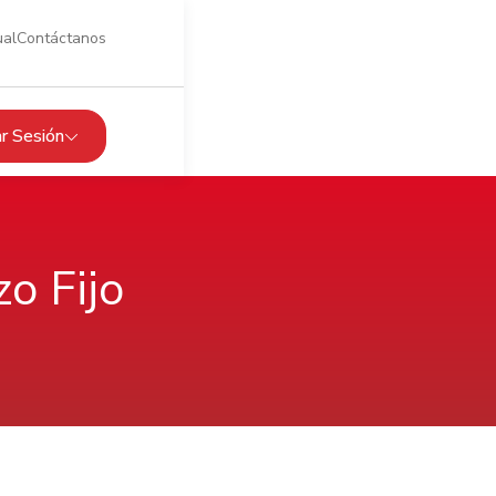
ual
Contáctanos
iar Sesión
o Fijo