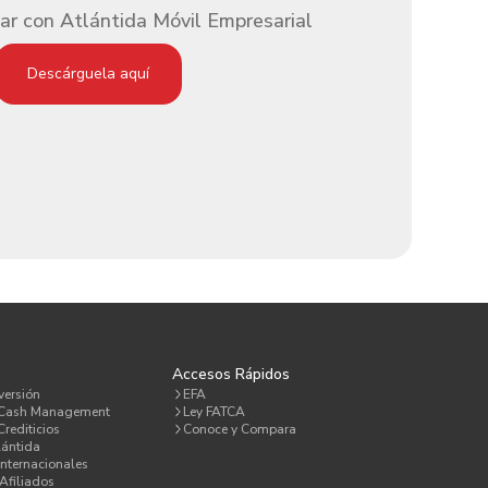
ar con Atlántida Móvil Empresarial
Descárguela aquí
a
Accesos Rápidos
versión
EFA
 Cash Management
Ley FATCA
rediticios
Conoce y Compara
lántida
Internacionales
Afiliados