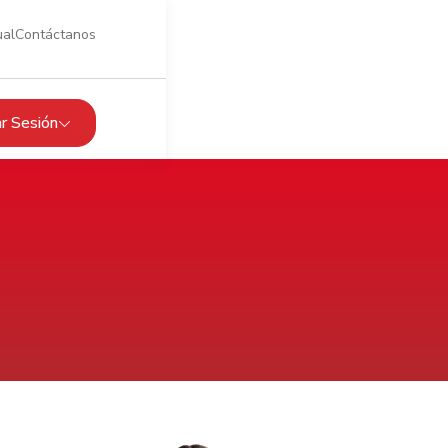
ual
Contáctanos
iar Sesión