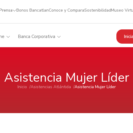
 Prensa
Bonos Bancatlan
Conoce y Compara
Sostenibilidad
Museo Virt
Inic
me
Banca Corporativa
Asistencia Mujer Líder
Inicio /
Asistencias Atlántida /
Asistencia Mujer Líder