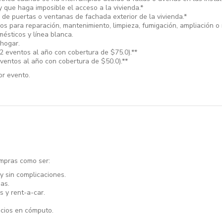
y que haga imposible el acceso a la vivienda.*
es de puertas o ventanas de fachada exterior de la vivienda.*
os para reparación, mantenimiento, limpieza, fumigación, ampliación o 
ésticos y línea blanca.
 hogar.
2 eventos al año con cobertura de $75.0).**
ventos al año con cobertura de $50.0).**
or evento.
ompras como ser:
y sin complicaciones.
sas.
s y rent-a-car.
ecios en cómputo.