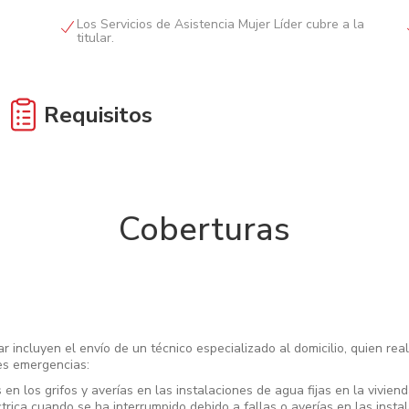
Los Servicios de Asistencia Mujer Líder cubre a la
titular.
Requisitos
Edad de 18 a 64 años.
Extranjeros: Originales y fotocopias de carnet de
Coberturas
residencia o pasaporte.
r incluyen el envío de un técnico especializado al domicilio, quien re
tes emergencias:
en los grifos y averías en las instalaciones de agua fijas en la viviend
trica cuando se ha interrumpido debido a fallas o averías en las instal