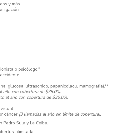
seos y más.
umigación.
ionista o psicólogo.*
accidente.
rina, glucosa, ultrasonido, papanicolaou, mamografía).**
l año con cobertura de $35.00).
to al año con cobertura de $35.00).
virtual.
por cáncer
(3 llamadas al año sin límite de cobertura).
an Pedro Sula y La Ceiba.
bertura ilimitada.