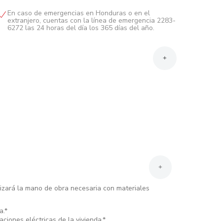
En caso de emergencias en Honduras o en el
extranjero, cuentas con la línea de emergencia 2283-
6272 las 24 horas del día los 365 días del año.
+
Hondureños: Originales y fotocopias del Documento
Nacional de Identificación (DNI).
Con debito automático de una Cuenta de Ahorro,
cheques o Tarjeta de Crédito Activa.
+
alizará la mano de obra necesaria con materiales
a.*
aciones eléctricas de la vivienda.*