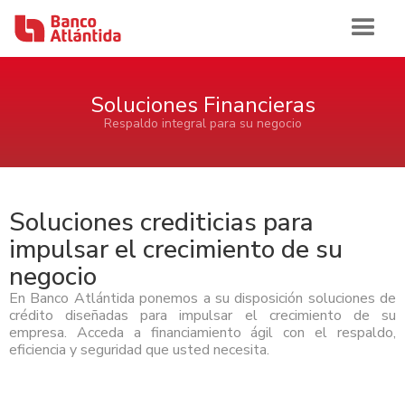
Iniciar sesión
Soluciones Financieras
Respaldo integral para su negocio
Inicio
Banca de Personas
Soluciones crediticias para
impulsar el crecimiento de su
Ahorro e Inversión
Banca Comercial Pyme
negocio
Cuentas de Ahorros Atlántida
En Banco Atlántida ponemos a su disposición soluciones de
Tarjetas
Ahorro e Inversión
Cuenta de Cheques Atlántida
Banca Corporativa
crédito diseñadas para impulsar el crecimiento de su
Certificados de Depósitos Atlántida
Tarjetas de Crédito Atlántida
Cuenta de Ahorro Atlántida Pyme
empresa. Acceda a financiamiento ágil con el respaldo,
AFP Atlántida
Préstamos
Tarjetas de Crédito
Tarjetas de Débito Atlántida
Ahorro e Inversión
Cuenta de Cheque Atlántida Pyme
eficiencia y seguridad que usted necesita.
Ver Ahorro e Inversión
Quiénes Somos
Certificado de Depósito Atlántida Pyme
Préstamo Personal Atlántida
Aliadas Atlántida
Cuenta de Ahorro
Historia
Canales de Atención
Productos Cash Management
Préstamo de Vivienda Atlántida
Tarjetas de Crédito
Impulso Empresarial Atlántida
Cuenta de Cheques
Sala de Prensa
Reconocimientos