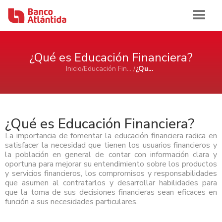
Iniciar sesión
¿Qué es Educación Financiera?
Inicio
Educación Financiera Atlántida
¿Qué es Educación Financiera?
Inicio
Banca de Personas
¿Qué es Educación Financiera?
La importancia de fomentar la educación financiera radica en
Ahorro e Inversión
Banca Comercial Pyme
satisfacer la necesidad que tienen los usuarios financieros y
la población en general de contar con información clara y
Cuentas de Ahorros Atlántida
oportuna para mejorar su entendimiento sobre los productos
Tarjetas
Ahorro e Inversión
Cuenta de Cheques Atlántida
Banca Corporativa
y servicios financieros, los compromisos y responsabilidades
Certificados de Depósitos Atlántida
Tarjetas de Crédito Atlántida
Cuenta de Ahorro Atlántida Pyme
que asumen al contratarlos y desarrollar habilidades para
AFP Atlántida
Préstamos
Tarjetas de Crédito
Tarjetas de Débito Atlántida
Ahorro e Inversión
Cuenta de Cheque Atlántida Pyme
Ver Ahorro e Inversión
que la toma de sus decisiones financieras sean eficaces en
Quiénes Somos
Certificado de Depósito Atlántida Pyme
función a sus necesidades particulares.
Préstamo Personal Atlántida
Aliadas Atlántida
Cuenta de Ahorro
Historia
Canales de Atención
Productos Cash Management
Préstamo de Vivienda Atlántida
Tarjetas de Crédito
Impulso Empresarial Atlántida
Cuenta de Cheques
Sala de Prensa
Reconocimientos