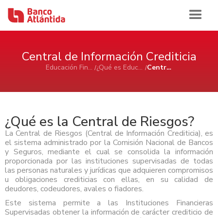
Iniciar sesión
Central de Información Crediticia
Educación Financiera Atlántida
¿Qué es Educación Financiera?
Central de Información Crediticia
Inicio
Banca de Personas
¿Qué es la Central de Riesgos?
La Central de Riesgos (Central de Información Crediticia), es
Ahorro e Inversión
Banca Comercial Pyme
el sistema administrado por la Comisión Nacional de Bancos
y Seguros, mediante el cual se consolida la información
Cuentas de Ahorros Atlántida
proporcionada por las instituciones supervisadas de todas
Tarjetas
Ahorro e Inversión
Cuenta de Cheques Atlántida
Banca Corporativa
las personas naturales y jurídicas que adquieren compromisos
Certificados de Depósitos Atlántida
Tarjetas de Crédito Atlántida
Cuenta de Ahorro Atlántida Pyme
u obligaciones crediticias con ellas, en su calidad de
AFP Atlántida
Préstamos
Tarjetas de Crédito
Tarjetas de Débito Atlántida
Ahorro e Inversión
Cuenta de Cheque Atlántida Pyme
Ver Ahorro e Inversión
deudores, codeudores, avales o fiadores.
Quiénes Somos
Certificado de Depósito Atlántida Pyme
Préstamo Personal Atlántida
Aliadas Atlántida
Este sistema permite a las Instituciones Financieras
Cuenta de Ahorro
Historia
Canales de Atención
Productos Cash Management
Préstamo de Vivienda Atlántida
Tarjetas de Crédito
Impulso Empresarial Atlántida
Cuenta de Cheques
Supervisadas obtener la información de carácter crediticio de
Sala de Prensa
Reconocimientos