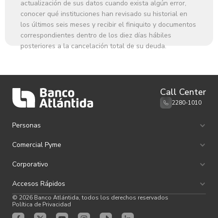
actualización de sus datos cuando exista algún error,
conocer qué instituciones han revisado su historial en
los últimos seis meses y recibir el finiquito y documentos
correspondientes dentro de los diez días hábiles
posteriores a la cancelación total de su deuda.
Call Center
2280-1010
Personas
Ahorro e Inversión
Comercial Pyme
Canales de Atención
Remesas familiares
Ahorro e Inversión
Corporativo
Tarjetas de Débito
Tarjetas de Crédito
Tarjetas de Crédito
Productos Cash Management
Préstamos Atlántida
Ahorro e Inversión
Accesos Rápidos
Productos Crediticios
Bancaseguros
Productos Cash Management
Productos Internacionales
Asistencias Atlántida
Productos Crediticios
© 2026 Banco Atlántida, todos los derechos reservados
Planes de Asistencia Pyme
EFA
Internacional
Tarjetas Atlántida
Política de Privacidad
Impulso a Emprendedores
Ley FATCA
Banca Privada
Productos Internacionales
Programa de Apoyo para Emprendedores
Conoce y Compara