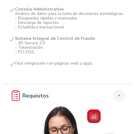
Consola Administrativa
Análisis de datos para la toma de decisiones estratégicas:
- Búsquedas rápidas y avanzadas
- Descarga de reportes
- Estadística transaccional
Sistema Integral de Control de Fraude
- 3D Secure 2.0
- Tokenización
- PCI-DSS
Fácil integración con páginas web y apps.
Requisitos
+
Procesamos transacciones en línea y habilitamos canales
digitales para que pueda vender y cobrar de forma rápida
y segura.
Facilita a los clientes los pagos de facturas a un clic, a