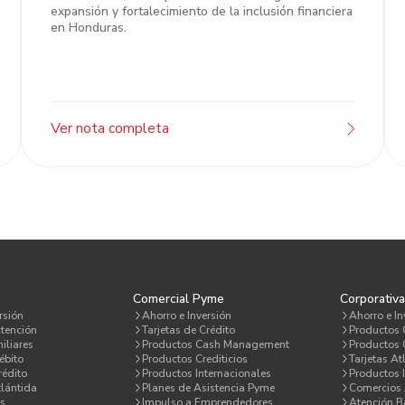
expansión y fortalecimiento de la inclusión financiera
en Honduras.
Ver nota completa
Comercial Pyme
Corporativ
rsión
Ahorro e Inversión
Ahorro e In
tención
Tarjetas de Crédito
Productos
iliares
Productos Cash Management
Productos C
ébito
Productos Crediticios
Tarjetas At
rédito
Productos Internacionales
Productos 
lántida
Planes de Asistencia Pyme
Comercios 
s
Impulso a Emprendedores
Atención 