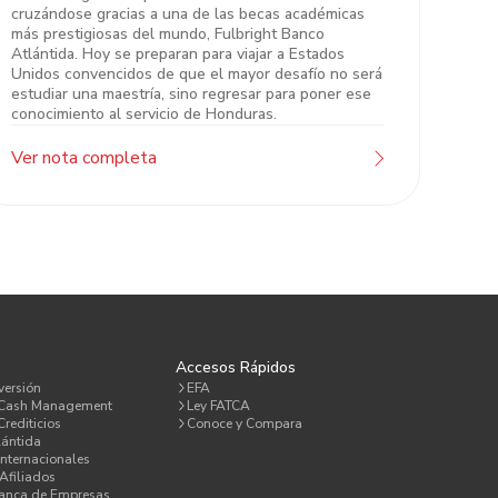
cruzándose gracias a una de las becas académicas
más prestigiosas del mundo, Fulbright Banco
Atlántida. Hoy se preparan para viajar a Estados
Unidos convencidos de que el mayor desafío no será
estudiar una maestría, sino regresar para poner ese
conocimiento al servicio de Honduras.
Ver nota completa
a
Accesos Rápidos
versión
EFA
 Cash Management
Ley FATCA
rediticios
Conoce y Compara
lántida
Internacionales
Afiliados
Banca de Empresas