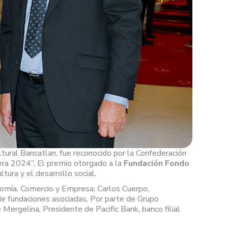
tural Bancatlan, fue reconocido por la Confederación
era 2024”. El premio otorgado a la
Fundación Fondo
ltura y el desarrollo social.
nomía, Comercio y Empresa; Carlos Cuerpo,
e fundaciones asociadas. Por parte de Grupo
Mergelina, Presidente de Pacific Bank, banco filial