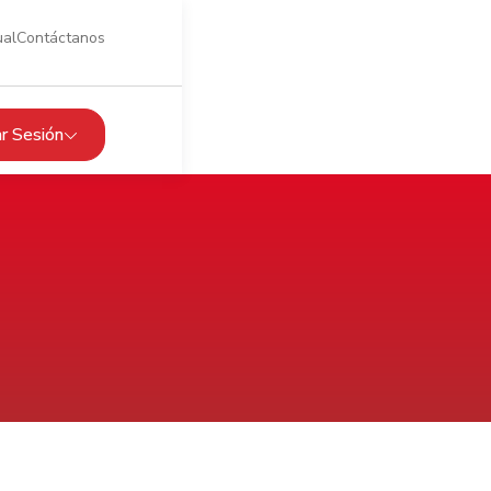
ual
Contáctanos
iar Sesión