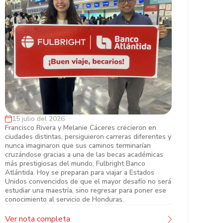
15 julio del 2026
Francisco y Melanie, dos hondureños
Francisco Rivera y Melanie Cáceres crecieron en
ciudades distintas, persiguieron carreras diferentes y
que desafiaron el mito de que las
nunca imaginaron que sus caminos terminarían
grandes becas ya tienen dueño
cruzándose gracias a una de las becas académicas
más prestigiosas del mundo, Fulbright Banco
Atlántida. Hoy se preparan para viajar a Estados
Unidos convencidos de que el mayor desafío no será
estudiar una maestría, sino regresar para poner ese
conocimiento al servicio de Honduras.
Ver nota completa