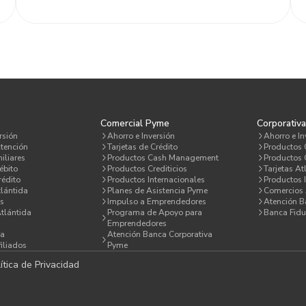
Comercial Pyme
Corporativ
rsión
Ahorro e Inversión
Ahorro e In
tención
Tarjetas de Crédito
Productos
iliares
Productos Cash Management
Productos C
ébito
Productos Crediticios
Tarjetas At
rédito
Productos Internacionales
Productos 
lántida
Planes de Asistencia Pyme
Comercios 
s
Impulso a Emprendedores
Atención 
Atlántida
Programa de Apoyo para
Banca Fidu
Emprendedores
da
Atención Banca Corporativa
iliados
Pyme
ítica de Privacidad