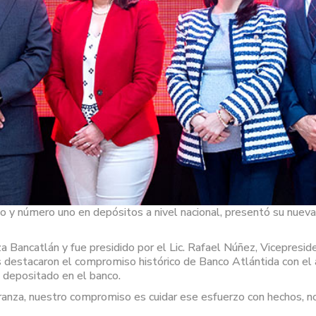
ño y número uno en depósitos a nivel nacional, presentó su nuev
a Bancatlán y fue presidido por el Lic. Rafael Núñez, Vicepresid
destacaron el compromiso histórico de Banco Atlántida con el aho
 depositado en el banco.
eranza, nuestro compromiso es cuidar ese esfuerzo con hechos, no