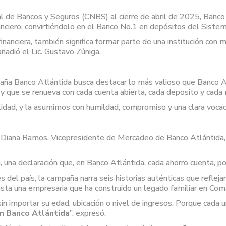
l de Bancos y Seguros (CNBS) al cierre de abril de 2025, Banc
nciero, convirtiéndolo en el Banco No.1 en depósitos del Sistem
inanciera, también significa formar parte de una institución con 
añadió el Lic. Gustavo Zúniga.
paña Banco Atlántida busca destacar lo más valioso que Banco At
 y que se renueva con cada cuenta abierta, cada deposito y cada
dad, y la asumimos con humildad, compromiso y una clara vocació
c. Diana Ramos, Vicepresidente de Mercadeo de Banco Atlántida,
una declaración que, en Banco Atlántida, cada ahorro cuenta, po
s del país, la campaña narra seis historias auténticas que reflej
sta una empresaria que ha construido un legado familiar en Com
in importar su edad, ubicación o nivel de ingresos. Porque cada u
en Banco Atlántida
”, expresó.