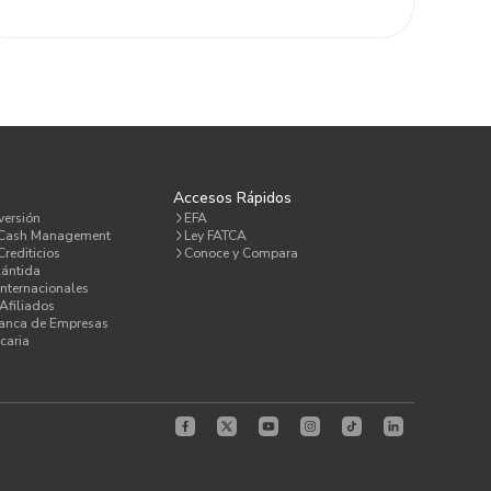
a
Accesos Rápidos
versión
EFA
 Cash Management
Ley FATCA
rediticios
Conoce y Compara
lántida
Internacionales
Afiliados
Banca de Empresas
caria