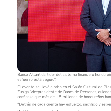
Banco Atlántida, líder del sistema financiero hondure
esfuerzo está seguro”.
El evento se llevó a cabo en el Salón Cultural de Plaz
Zúniga, Vicepresidente de Banca de Personas, quienes 
confianza que más de 1.5 millones de hondureños han
“Detrás de cada cuenta hay esfuerzo, sacrificio y esp