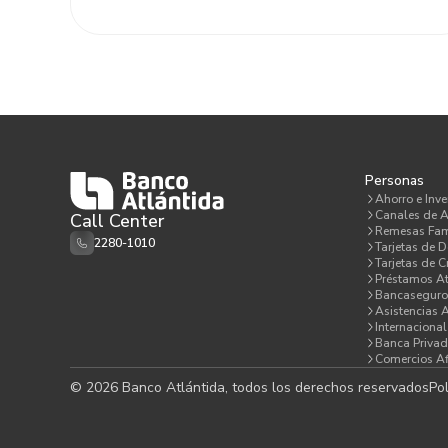
Personas
Ahorro e Inve
Canales de A
Call Center
Remesas Fam
2280-1010
Tarjetas de D
Tarjetas de C
Préstamos At
Bancaseguro
Asistencias 
Internacional
Banca Priva
Comercios Af
© 2026 Banco Atlántida, todos los derechos reservados
Pol