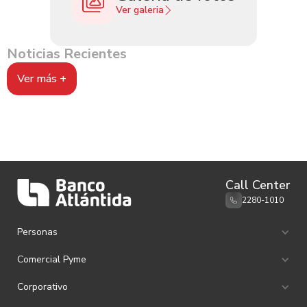
Ver galeria
Noticias Recientes
Ver más +
Call Center
2280-1010
Personas
Ahorro e Inversión
Comercial Pyme
Canales de Atención
Remesas familiares
Ahorro e Inversión
Corporativo
Tarjetas de Débito
Tarjetas de Crédito
Tarjetas de Crédito
Productos Cash Management