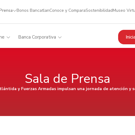
 Prensa
Bonos Bancatlan
Conoce y Compara
Sostenibilidad
Museo Virt
Inic
me
Banca Corporativa
Sala de Prensa
lántida y Fuerzas Armadas impulsan una jornada de atención y s