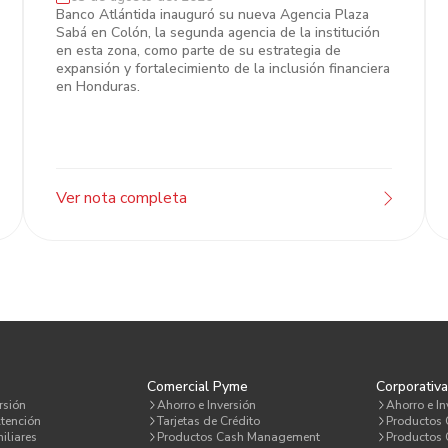
Banco Atlántida fortalece su presencia
Banco Atlántida inauguró su nueva Agencia Plaza
Sabá en Colón, la segunda agencia de la institución
en Colón con la inauguración de
en esta zona, como parte de su estrategia de
Agencia Plaza Sabá
expansión y fortalecimiento de la inclusión financiera
en Honduras.
Ver nota completa
Comercial Pyme
Corporativ
rsión
Ahorro e Inversión
Ahorro e In
tención
Tarjetas de Crédito
Productos
iliares
Productos Cash Management
Productos C