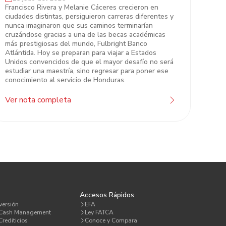
Francisco y Melanie, dos hondureños
Francisco Rivera y Melanie Cáceres crecieron en
ciudades distintas, persiguieron carreras diferentes y
que desafiaron el mito de que las
nunca imaginaron que sus caminos terminarían
grandes becas ya tienen dueño
cruzándose gracias a una de las becas académicas
más prestigiosas del mundo, Fulbright Banco
Atlántida. Hoy se preparan para viajar a Estados
Unidos convencidos de que el mayor desafío no será
estudiar una maestría, sino regresar para poner ese
conocimiento al servicio de Honduras.
Ver nota completa
a
Accesos Rápidos
versión
EFA
 Cash Management
Ley FATCA
rediticios
Conoce y Compara