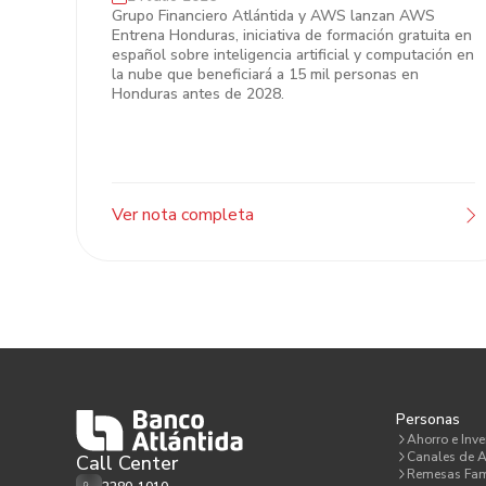
Grupo Financiero Atlántida y AWS
Grupo Financiero Atlántida y AWS lanzan AWS
Entrena Honduras, iniciativa de formación gratuita en
impulsan el talento digital en
español sobre inteligencia artificial y computación en
Honduras
la nube que beneficiará a 15 mil personas en
Honduras antes de 2028.
Ver nota completa
Personas
Ahorro e Inve
Canales de A
Call Center
Remesas Fam