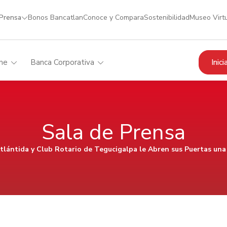
 Prensa
Bonos Bancatlan
Conoce y Compara
Sostenibilidad
Museo Virt
Inic
me
Banca Corporativa
Sala de Prensa
tlántida y Club Rotario de Tegucigalpa le Abren sus Puertas una