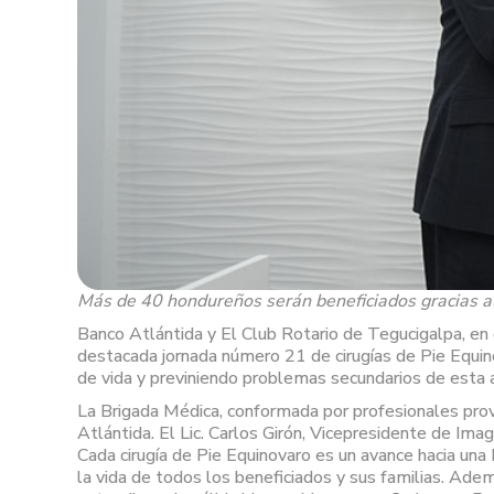
Más de 40 hondureños serán beneficiados gracias al
Banco Atlántida y El Club Rotario de Tegucigalpa, en 
destacada jornada número 21 de cirugías de Pie Equino
de vida y previniendo problemas secundarios de esta a
La Brigada Médica, conformada por profesionales prove
Atlántida. El Lic. Carlos Girón, Vicepresidente de Im
Cada cirugía de Pie Equinovaro es un avance hacia una
la vida de todos los beneficiados y sus familias. Ad