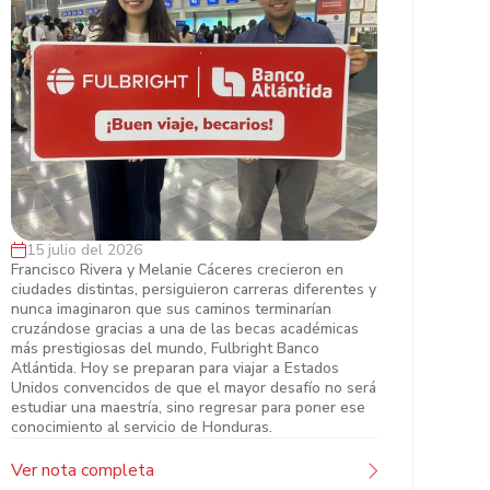
15 julio del 2026
Francisco y Melanie, dos hondureños
Francisco Rivera y Melanie Cáceres crecieron en
ciudades distintas, persiguieron carreras diferentes y
que desafiaron el mito de que las
nunca imaginaron que sus caminos terminarían
grandes becas ya tienen dueño
cruzándose gracias a una de las becas académicas
más prestigiosas del mundo, Fulbright Banco
Atlántida. Hoy se preparan para viajar a Estados
Unidos convencidos de que el mayor desafío no será
estudiar una maestría, sino regresar para poner ese
conocimiento al servicio de Honduras.
Ver nota completa