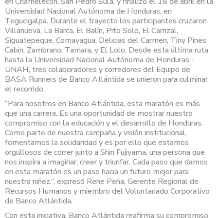
en Chamelecón, San Pedro Sula, y finalizó el 18 de abril en la
Universidad Nacional Autónoma de Honduras, en
Tegucigalpa. Durante el trayecto los participantes cruzaron
Villanueva, La Barca, El Balín, Pito Solo, El Carrizal,
Siguatepeque, Comayagua, Delicias del Carmen, Tiny Pines
Cabin, Zambrano, Tamara, y El Lolo. Desde esta última ruta
hasta la Universidad Nacional Autónoma de Honduras -
UNAH, tres colaboradores y corredores del Equipo de
BASA Runners de Banco Atlántida se unieron para culminar
el recorrido.
“Para nosotros en Banco Atlántida, esta maratón es más
que una carrera. Es una oportunidad de mostrar nuestro
compromiso con la educación y el desarrollo de Honduras.
Como parte de nuestra campaña y visión institucional,
fomentamos la solidaridad y es por ello que estamos
orgullosos de correr junto a Shin Fujiyama, una persona que
nos inspira a imaginar, creer y triunfar. Cada paso que damos
en esta maratón es un paso hacia un futuro mejor para
nuestra niñez.”, expresó Rene Peña, Gerente Regional de
Recursos Humanos y miembro del Voluntariado Corporativo
de Banco Atlántida.
Con esta iniciativa, Banco Atlántida reafirma su compromiso