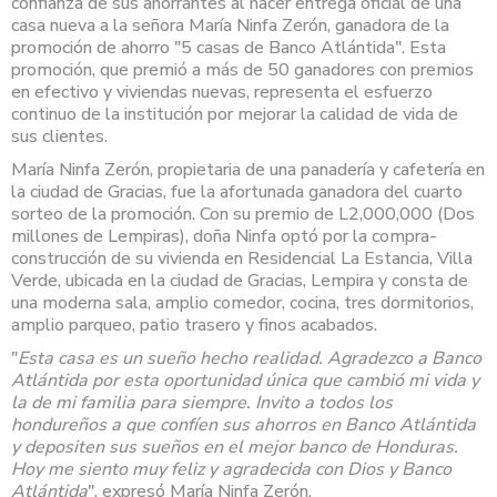
confianza de sus ahorrantes al hacer entrega oficial de una
casa nueva a la señora María Ninfa Zerón, ganadora de la
promoción de ahorro "5 casas de Banco Atlántida". Esta
promoción, que premió a más de 50 ganadores con premios
en efectivo y viviendas nuevas, representa el esfuerzo
continuo de la institución por mejorar la calidad de vida de
sus clientes.
María Ninfa Zerón, propietaria de una panadería y cafetería en
la ciudad de Gracias, fue la afortunada ganadora del cuarto
sorteo de la promoción. Con su premio de L2,000,000 (Dos
millones de Lempiras), doña Ninfa optó por la compra-
construcción de su vivienda en Residencial La Estancia, Villa
Verde, ubicada en la ciudad de Gracias, Lempira y consta de
una moderna sala, amplio comedor, cocina, tres dormitorios,
amplio parqueo, patio trasero y finos acabados.
"
Esta casa es un sueño hecho realidad. Agradezco a Banco
Atlántida por esta oportunidad única que cambió mi vida y
la de mi familia para siempre. Invito a todos los
hondureños a que confíen sus ahorros en Banco Atlántida
y depositen sus sueños en el mejor banco de Honduras.
Hoy me siento muy feliz y agradecida con Dios y Banco
Atlántida
", expresó María Ninfa Zerón.