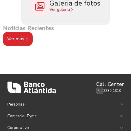
Galeria de fotos
Ver galeria
Noticias Recientes
Ver más +
Call Center
2280-1010
Personas
Ahorro e Inversión
Comercial Pyme
Canales de Atención
Remesas familiares
Ahorro e Inversión
Corporativo
Tarjetas de Débito
Tarjetas de Crédito