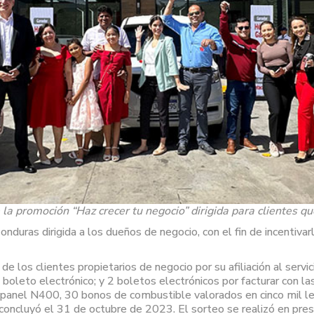
la promoción “Haz crecer tu negocio” dirigida para clientes q
uras dirigida a los dueños de negocio, con el fin de incentivarlo
 de los clientes propietarios de negocio por su afiliación al ser
oleto electrónico; y 2 boletos electrónicos por facturar con la
t panel N400, 30 bonos de combustible valorados en cinco mil 
 concluyó el 31 de octubre de 2023. El sorteo se realizó en pre