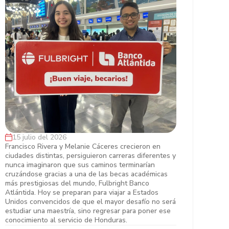
15 julio del 2026
Francisco y Melanie, dos hondureños
Francisco Rivera y Melanie Cáceres crecieron en
ciudades distintas, persiguieron carreras diferentes y
que desafiaron el mito de que las
nunca imaginaron que sus caminos terminarían
grandes becas ya tienen dueño
cruzándose gracias a una de las becas académicas
más prestigiosas del mundo, Fulbright Banco
Atlántida. Hoy se preparan para viajar a Estados
Unidos convencidos de que el mayor desafío no será
estudiar una maestría, sino regresar para poner ese
conocimiento al servicio de Honduras.