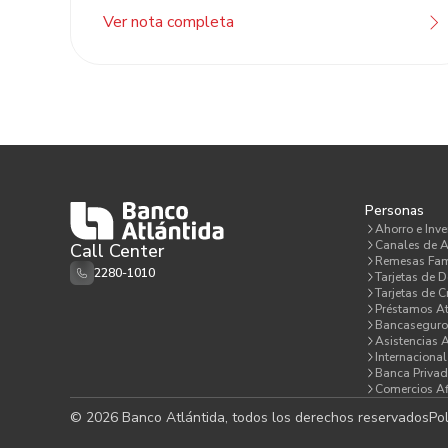
Ver nota completa
Personas
Ahorro e Inve
Canales de A
Call Center
Remesas Fam
2280-1010
Tarjetas de D
Tarjetas de C
Préstamos At
Bancaseguro
Asistencias 
Internacional
Banca Priva
Comercios Af
© 2026 Banco Atlántida, todos los derechos reservados
Pol