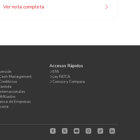
Ver nota completa
a
Accesos Rápidos
versión
EFA
 Cash Management
Ley FATCA
rediticios
Conoce y Compara
lántida
Internacionales
Afiliados
Banca de Empresas
caria