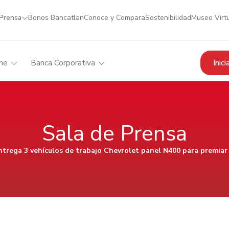
 Prensa
Bonos Bancatlan
Conoce y Compara
Sostenibilidad
Museo Virt
Inic
me
Banca Corporativa
Sala de Prensa
trega 3 vehículos de trabajo Chevrolet panel N400 para premiar l