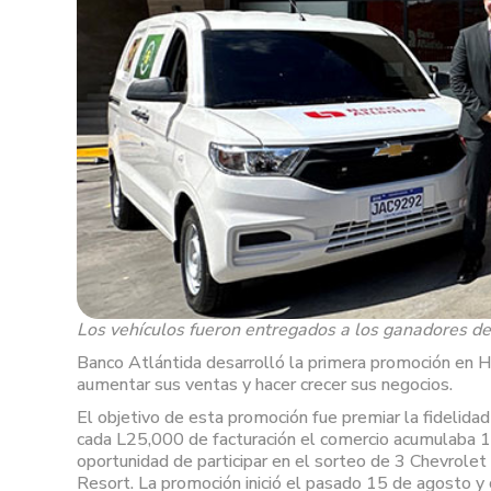
Los vehículos fueron entregados a los ganadores de 
Banco Atlántida desarrolló la primera promoción en Hond
aumentar sus ventas y hacer crecer sus negocios.
El objetivo de esta promoción fue premiar la fidelidad
cada L25,000 de facturación el comercio acumulaba 1 b
oportunidad de participar en el sorteo de 3 Chevrole
Resort. La promoción inició el pasado 15 de agosto y