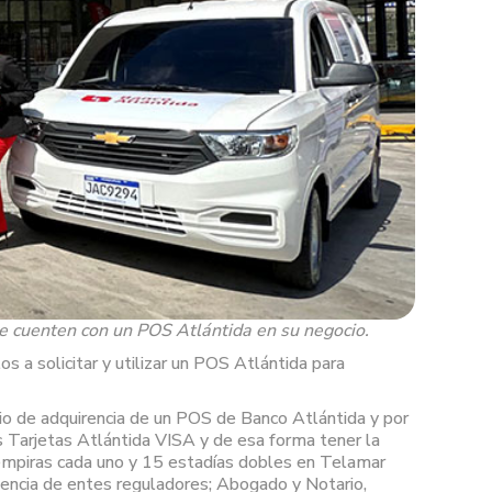
ue cuenten con un POS Atlántida en su negocio.
s a solicitar y utilizar un POS Atlántida para
vicio de adquirencia de un POS de Banco Atlántida y por
s Tarjetas Atlántida VISA y de esa forma tener la
lempiras cada uno y 15 estadías dobles en Telamar
sencia de entes reguladores; Abogado y Notario,