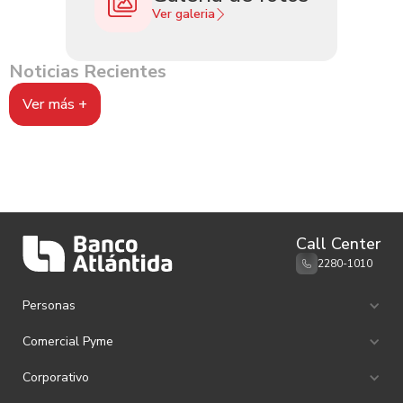
Ver galeria
Noticias Recientes
Ver más +
Call Center
2280-1010
Personas
Ahorro e Inversión
Comercial Pyme
Canales de Atención
Remesas familiares
Ahorro e Inversión
Corporativo
Tarjetas de Débito
Tarjetas de Crédito
Tarjetas de Crédito
Productos Cash Management