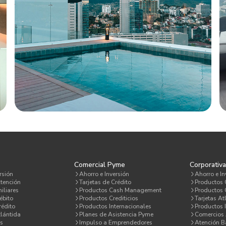
Comercial Pyme
Corporativ
rsión
Ahorro e Inversión
Ahorro e In
tención
Tarjetas de Crédito
Productos
iliares
Productos Cash Management
Productos C
ébito
Productos Crediticios
Tarjetas At
rédito
Productos Internacionales
Productos 
lántida
Planes de Asistencia Pyme
Comercios 
s
Impulso a Emprendedores
Atención 