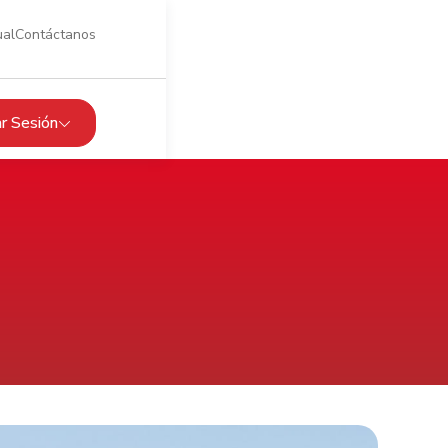
ual
Contáctanos
iar Sesión