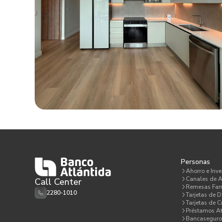
Personas
Ahorro e Inve
Canales de A
Call Center
Remesas Fam
2280-1010
Tarjetas de D
Tarjetas de C
Préstamos At
Bancaseguro