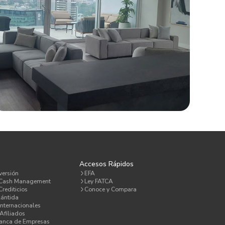
a
Accesos Rápidos
versión
EFA
 Cash Management
Ley FATCA
rediticios
Conoce y Compara
lántida
Internacionales
Afiliados
Banca de Empresas