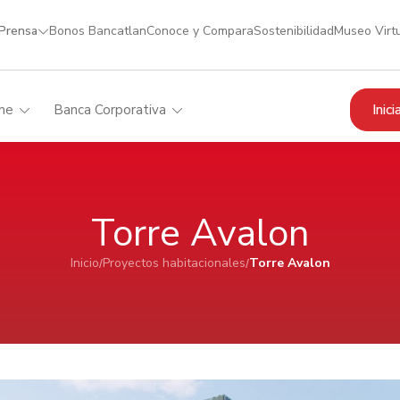
 Prensa
Bonos Bancatlan
Conoce y Compara
Sostenibilidad
Museo Virt
Inic
me
Banca Corporativa
Torre Avalon
Inicio
Proyectos habitacionales
Torre Avalon