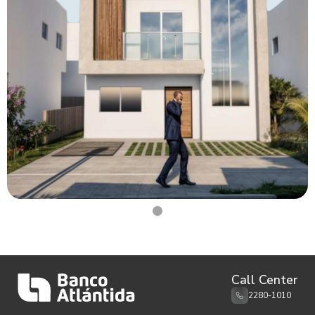
Call Center
2280-1010