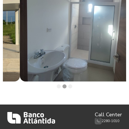
Call Center
2280-1010