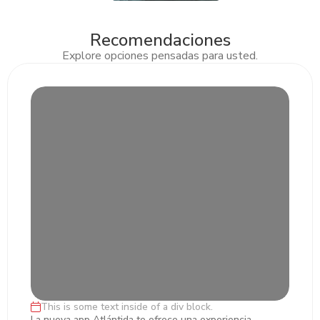
Recomendaciones
Explore opciones pensadas para usted.
Slide 2 of 3.
This is some text inside of a div block.
Lorem ipsum dolor sit amet, ectetur
La nueva app Atlántida te ofrece una experiencia