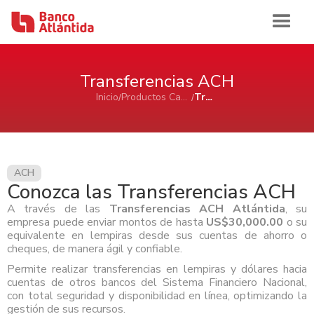
Iniciar sesión
Transferencias ACH
Inicio
Productos Cash Management
Transferencias ACH
Inicio
Banca de Personas
ACH
Conozca las Transferencias ACH
Ahorro e Inversión
Banca Comercial Pyme
A través de las
Transferencias ACH Atlántida
, su
Cuentas de Ahorros Atlántida
empresa puede enviar montos de hasta
US$30,000.00
o su
Tarjetas
Ahorro e Inversión
Cuenta de Cheques Atlántida
equivalente en lempiras desde sus cuentas de ahorro o
Banca Corporativa
Certificados de Depósitos Atlántida
cheques, de manera ágil y confiable.
Tarjetas de Crédito Atlántida
Cuenta de Ahorro Atlántida Pyme
AFP Atlántida
Préstamos
Tarjetas de Crédito
Tarjetas de Débito Atlántida
Ahorro e Inversión
Permite realizar transferencias en lempiras y dólares hacia
Cuenta de Cheque Atlántida Pyme
Ver Ahorro e Inversión
Quiénes Somos
Certificado de Depósito Atlántida Pyme
cuentas de otros bancos del Sistema Financiero Nacional,
Préstamo Personal Atlántida
Aliadas Atlántida
Cuenta de Ahorro
con total seguridad y disponibilidad en línea, optimizando la
Historia
Canales de Atención
Productos Cash Management
Préstamo de Vivienda Atlántida
Tarjetas de Crédito
Impulso Empresarial Atlántida
Cuenta de Cheques
Sala de Prensa
gestión de sus recursos.
Reconocimientos