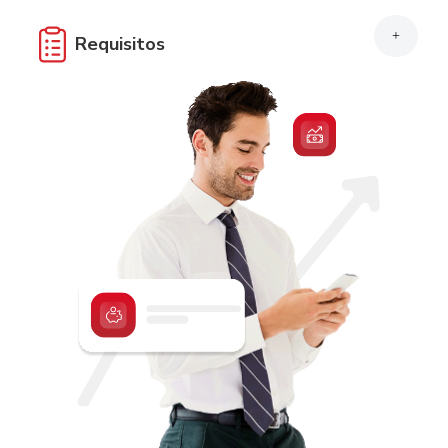
+
Requisitos
Dirigido para Persona Jurídica o Comerciante Individual
debidamente constituido.
Completar y firmar solicitud