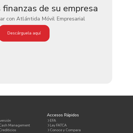
s finanzas de su empresa
ar con Atlántida Móvil Empresarial
Descárguela aquí
a
Accesos Rápidos
versión
EFA
 Cash Management
Ley FATCA
rediticios
Conoce y Compara