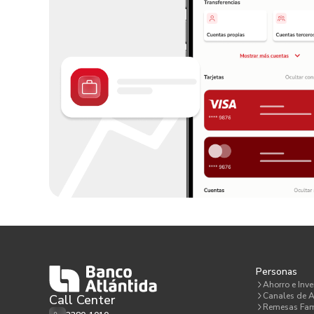
Personas
Ahorro e Inve
Canales de A
Call Center
Remesas Fam