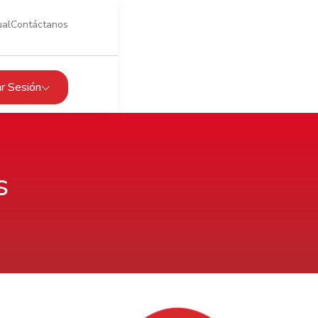
ual
Contáctanos
iar Sesión
s