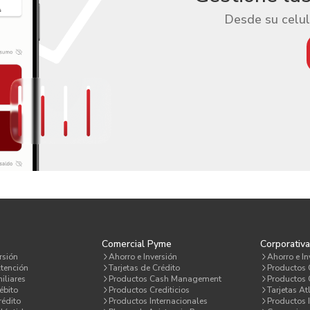
Desde su celul
Comercial Pyme
Corporativ
rsión
Ahorro e Inversión
Ahorro e In
tención
Tarjetas de Crédito
Productos
iliares
Productos Cash Management
Productos C
ébito
Productos Crediticios
Tarjetas At
rédito
Productos Internacionales
Productos 