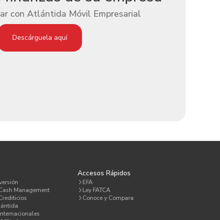
ar con Atlántida Móvil Empresarial
Descárguela aquí
a
Accesos Rápidos
versión
EFA
 Cash Management
Ley FATCA
rediticios
Conoce y Compara
lántida
Internacionales