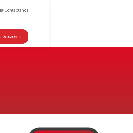
ual
Contáctanos
iar Sesión