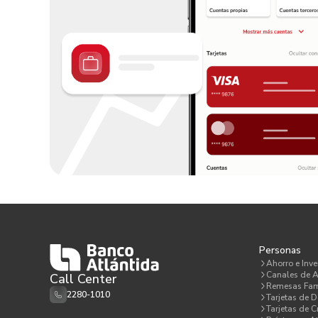
Personas
Ahorro e Inve
Canales de A
Call Center
Remesas Fam
2280-1010
Tarjetas de D
Tarjetas de C