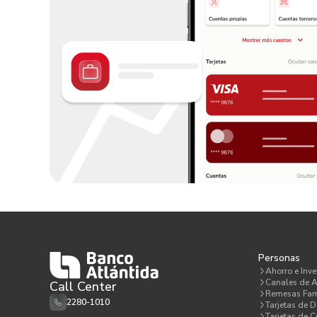
Personas
Ahorro e Inve
Canales de A
Call Center
Remesas Fam
2280-1010
Tarjetas de D
Tarjetas de C