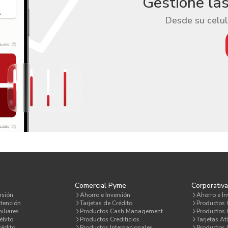
Gestione la
Desde su celul
Comercial Pyme
Corporativ
rsión
Ahorro e Inversión
Ahorro e In
tención
Tarjetas de Crédito
Productos
iliares
Productos Cash Management
Productos C
ébito
Productos Crediticios
Tarjetas At
rédito
Productos Internacionales
Productos 