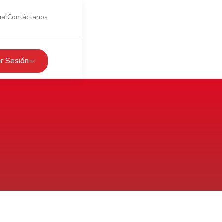
ual
Contáctanos
iar Sesión