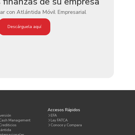
s finanzas de su empresa
ar con Atlántida Móvil Empresarial
Descárguela aquí
a
Accesos Rápidos
versión
EFA
 Cash Management
Ley FATCA
rediticios
Conoce y Compara
lántida
Internacionales