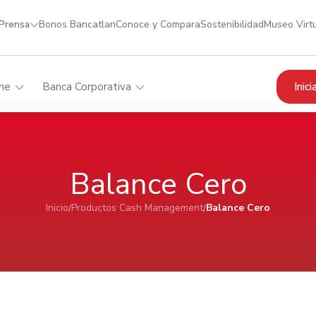
 Prensa
Bonos Bancatlan
Conoce y Compara
Sostenibilidad
Museo Virt
Inic
me
Banca Corporativa
Balance Cero
Inicio
Productos Cash Management
Balance Cero