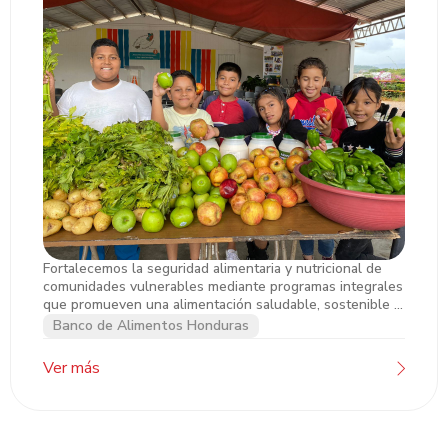
Fortalecemos la seguridad alimentaria y nutricional de
Programa “Nutriendo Corazones”
comunidades vulnerables mediante programas integrales
que promueven una alimentación saludable, sostenible y
accesible, generando un impacto positivo y duradero.
Banco de Alimentos Honduras
Ver más