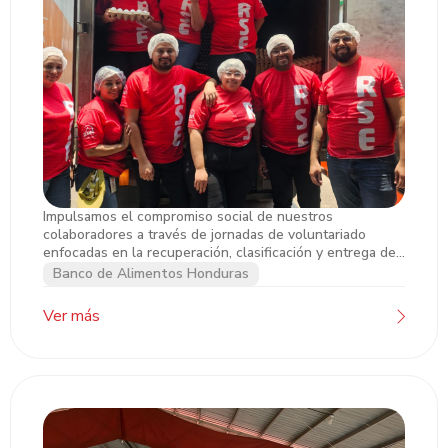
Impulsamos el compromiso social de nuestros
Jornada de Voluntariado Corporativo
colaboradores a través de jornadas de voluntariado
enfocadas en la recuperación, clasificación y entrega de
“Rescatando Kilos de Amor” y “Kilómetros
alimentos para poblaciones en situación vulnerable.
Banco de Alimentos Honduras
de Nutrición”
Ver más