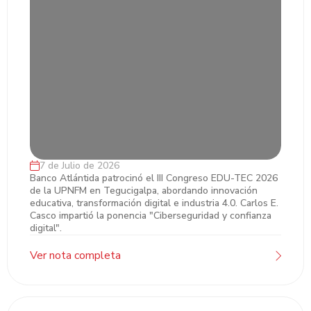
7 de Julio de 2026
Banco Atlántida y UPNFM impulsan la
Banco Atlántida patrocinó el III Congreso EDU-TEC 2026
de la UPNFM en Tegucigalpa, abordando innovación
innovación y el desarrollo del talento
educativa, transformación digital e industria 4.0. Carlos E.
durante el III Congreso EDU-TEC 2026
Casco impartió la ponencia "Ciberseguridad y confianza
digital".
Ver nota completa