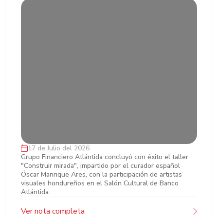
17 de Julio del 2026
Grupo Financiero Atlántida fortalece el
Grupo Financiero Atlántida concluyó con éxito el taller
"Construir mirada", impartido por el curador español
desarrollo del arte hondureño con el cierre
Óscar Manrique Ares, con la participación de artistas
exitoso del taller "Construir mirada"
visuales hondureños en el Salón Cultural de Banco
Atlántida.
Ver nota completa