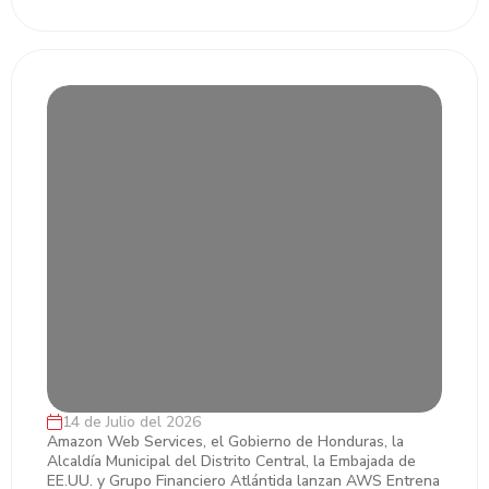
14 de Julio del 2026
“AWS Entrena Honduras” impactará a 15
Amazon Web Services, el Gobierno de Honduras, la
Alcaldía Municipal del Distrito Central, la Embajada de
mil personas a través de cursos gratuitos
EE.UU. y Grupo Financiero Atlántida lanzan AWS Entrena
en inteligencia artificial y nube