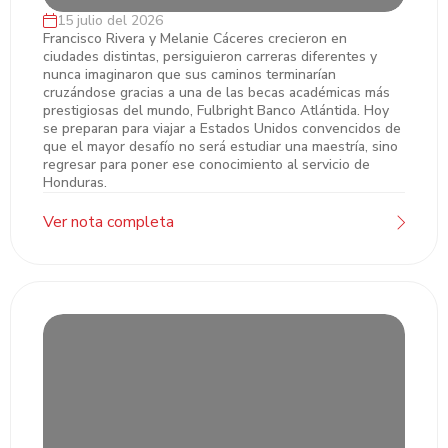
15 julio del 2026
Francisco y Melanie, dos hondureños que
Francisco Rivera y Melanie Cáceres crecieron en
ciudades distintas, persiguieron carreras diferentes y
desafiaron el mito de que las grandes becas
nunca imaginaron que sus caminos terminarían
ya tienen dueño
cruzándose gracias a una de las becas académicas más
prestigiosas del mundo, Fulbright Banco Atlántida. Hoy
se preparan para viajar a Estados Unidos convencidos de
que el mayor desafío no será estudiar una maestría, sino
regresar para poner ese conocimiento al servicio de
Honduras.
Ver nota completa