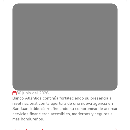
30 junio del 2026
Banco Atlántida inaugura nueva agencia en
Banco Atlántida continúa fortaleciendo su presencia a
nivel nacional con la apertura de una nueva agencia en
San Juan, Intibucá, para acercar más
San Juan, Intibucá, reafirmando su compromiso de acercar
oportunidades financieras a la comunidad
servicios financieros accesibles, modernos y seguros a
más hondureños.