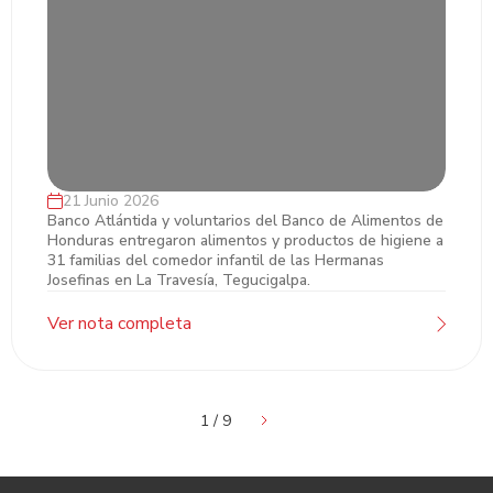
21 Junio 2026
Banco Atlántida y Banco de Alimentos
Banco Atlántida y voluntarios del Banco de Alimentos de
Honduras entregaron alimentos y productos de higiene a
llevan apoyo a familias del comedor infantil
31 familias del comedor infantil de las Hermanas
de las Hermanas Josefinas
Josefinas en La Travesía, Tegucigalpa.
Ver nota completa
1 / 9