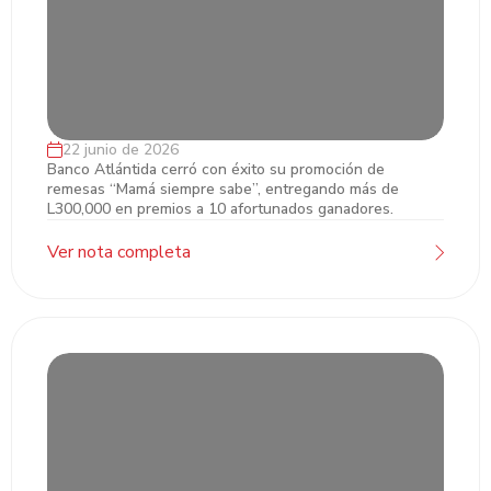
22 junio de 2026
Banco Atlántida culmina su promoción de
Banco Atlántida cerró con éxito su promoción de
remesas “Mamá siempre sabe”, entregando más de
remesas entregando premios de hasta
L300,000 en premios a 10 afortunados ganadores.
L100,000
Ver nota completa