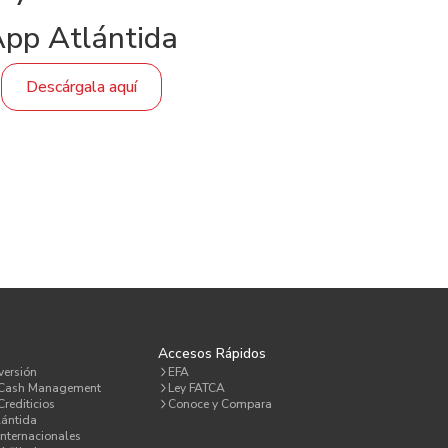
pp Atlántida
Descárgala aquí
a
Accesos Rápidos
versión
EFA
 Cash Management
Ley FATCA
rediticios
Conoce y Compara
lántida
Internacionales