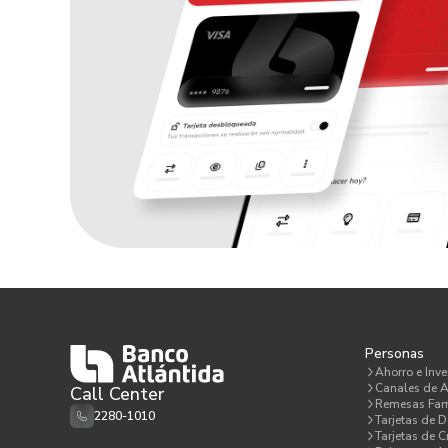
Personas
Ahorro e Inve
Canales de A
Call Center
Remesas Fam
2280-1010
Tarjetas de D
Tarjetas de C