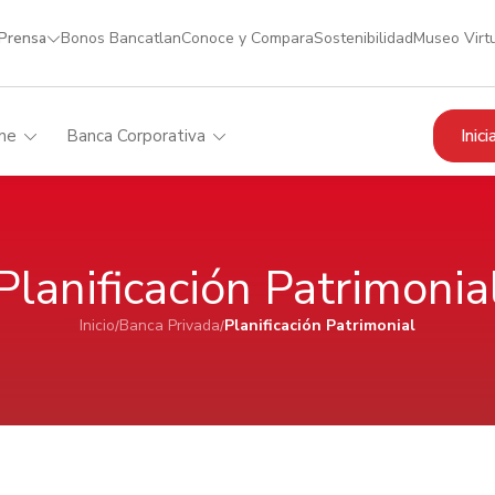
 Prensa
Bonos Bancatlan
Conoce y Compara
Sostenibilidad
Museo Virt
Inic
me
Banca Corporativa
Planificación Patrimonia
Inicio
Banca Privada
Planificación Patrimonial