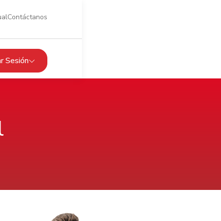
ual
Contáctanos
iar Sesión
l