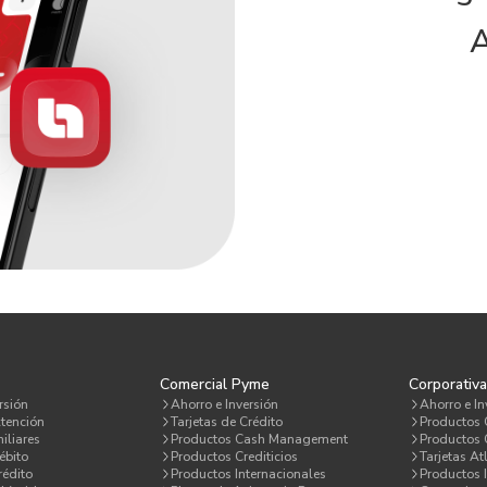
A
Comercial Pyme
Corporativ
rsión
Ahorro e Inversión
Ahorro e In
tención
Tarjetas de Crédito
Productos
iliares
Productos Cash Management
Productos C
ébito
Productos Crediticios
Tarjetas At
rédito
Productos Internacionales
Productos 