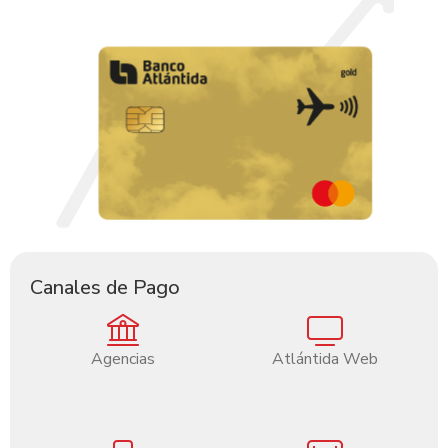
Nuestro programa de lealtad otorga el beneficio de
acumular MegaPuntos por tus compras qué podrás
canjear por:
-Efectivo
-Artículos en comercios afiliados
-Combustible en estaciones Puma
-Traslado a Lifemiles
Canales de Pago
Agencias
Atlántida Web