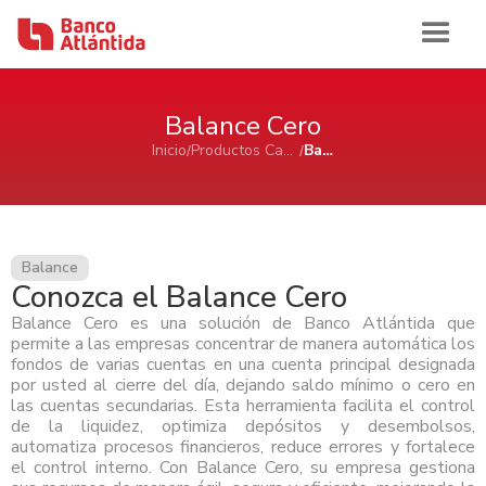
Iniciar sesión
Balance Cero
Inicio
Productos Cash Management
Balance Cero
Inicio
Banca de Personas
Balance
Conozca el Balance Cero
Ahorro e Inversión
Banca Comercial Pyme
Balance Cero es una solución de Banco Atlántida que
Cuentas de Ahorros Atlántida
permite a las empresas concentrar de manera automática los
Tarjetas
Ahorro e Inversión
Cuenta de Cheques Atlántida
fondos de varias cuentas en una cuenta principal designada
Banca Corporativa
Certificados de Depósitos Atlántida
por usted al cierre del día, dejando saldo mínimo o cero en
Tarjetas de Crédito Atlántida
Cuenta de Ahorro Atlántida Pyme
AFP Atlántida
las cuentas secundarias. Esta herramienta facilita el control
Préstamos
Tarjetas de Crédito
Tarjetas de Débito Atlántida
Ahorro e Inversión
Cuenta de Cheque Atlántida Pyme
Ver Ahorro e Inversión
Quiénes Somos
de la liquidez, optimiza depósitos y desembolsos,
Certificado de Depósito Atlántida Pyme
automatiza procesos financieros, reduce errores y fortalece
Préstamo Personal Atlántida
Aliadas Atlántida
Cuenta de Ahorro
Historia
el control interno. Con Balance Cero, su empresa gestiona
Canales de Atención
Productos Cash Management
Préstamo de Vivienda Atlántida
Tarjetas de Crédito
Impulso Empresarial Atlántida
Cuenta de Cheques
Sala de Prensa
Reconocimientos