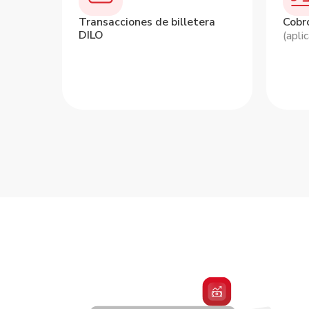
 de
Transacciones de billetera
Cobr
DILO
cula y
(apli