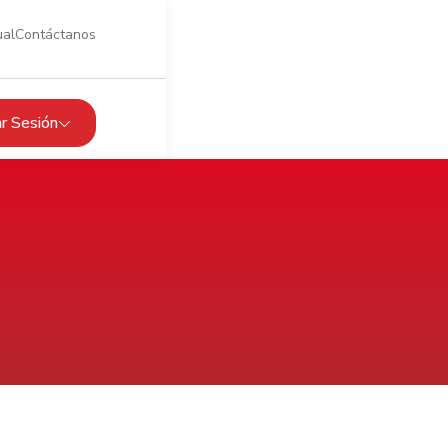
ual
Contáctanos
iar Sesión