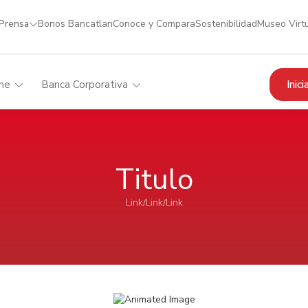
 Prensa
Bonos Bancatlan
Conoce y Compara
Sostenibilidad
Museo Virt
Inic
me
Banca Corporativa
Titulo
Link
Link
Link